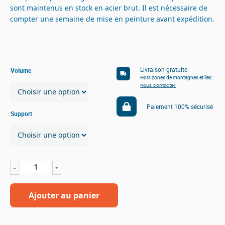
sont maintenus en stock en acier brut. Il est nécessaire de
compter une semaine de mise en peinture avant expédition.
Livraison gratuite
Volume
Hors zones de montagnes et îles :
nous contacter
Paiement 100% sécurisé
Support
quantité
-
+
de
[C-
Ajouter au panier
BB]
Alternative:
Benne